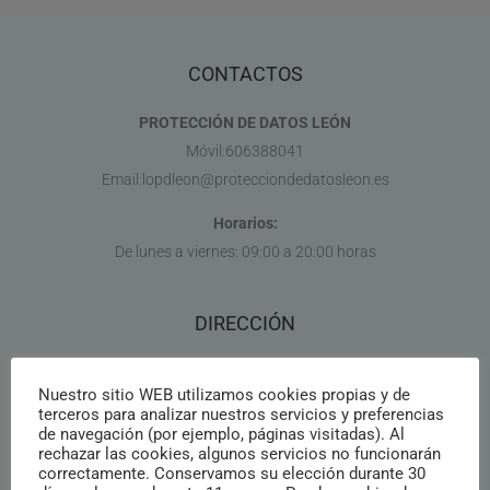
CONTACTOS
PROTECCIÓN DE DATOS LEÓN
Móvil:606388041
Email:lopdleon@protecciondedatosleon.es
Horarios:
De lunes a viernes: 09:00 a 20:00 horas
DIRECCIÓN
INFOANGEL S.L
Nuestro sitio WEB utilizamos cookies propias y de
terceros para analizar nuestros servicios y preferencias
Residencial las Fuentes
de navegación (por ejemplo, páginas visitadas). Al
24227 – Valdelafuente – León
rechazar las cookies, algunos servicios no funcionarán
correctamente. Conservamos su elección durante 30