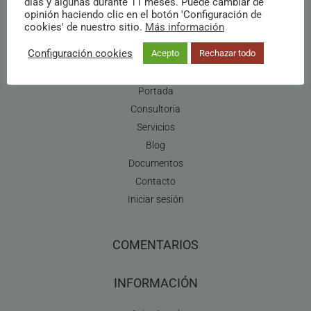
días y algunas durante 11 meses. Puede cambiar de
Email:comercial@infoangel.es
opinión haciendo clic en el botón 'Configuración de
Móvil:606388041
cookies' de nuestro sitio.
Más información
Configuración cookies
Acepto
Rechazar todo
MENÚ
Portada
Consultoría
Servicios
Blog
Documentos
Contacto
Iniciar sesión
COMENTARIOS
INFORMACIÓN