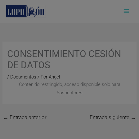
Ir
al
contenido
CONSENTIMIENTO CESIÓN
DE DATOS
/
Documentos
/ Por
Angel
Contenido restringido, acceso disponible solo para
Suscriptores
←
Entrada anterior
Entrada siguiente
→